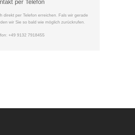
ntakt per Telefon
direkt per Telefon erreichen. Fals wir gerade
rden wir Sie so bald wie möglich zurückrufen.
efon: +49 9132 7918455