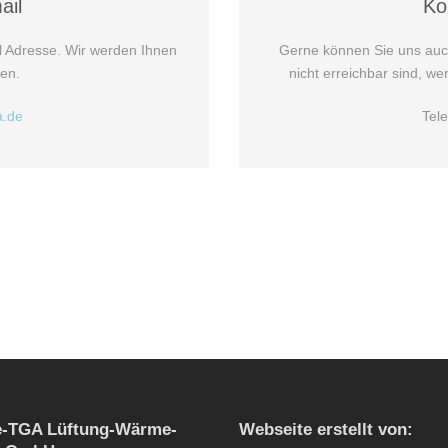
ail
Ko
l Adresse. Wir werden Ihnen
Gerne können Sie uns auch 
ten.
nicht erreichbar sind, we
a.de
Tel
e-TGA Lüftung-Wärme-
Webseite erstellt von: